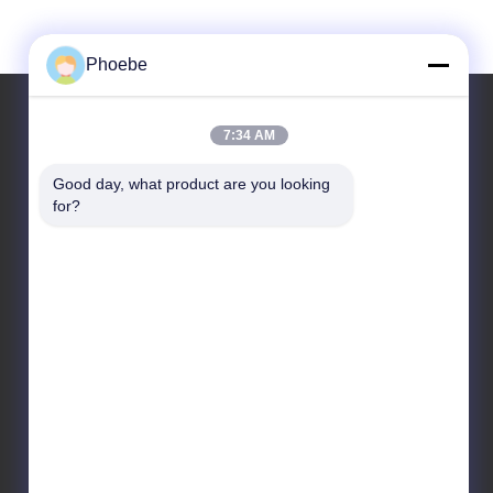
Phoebe
7:34 AM
Unsere Adresse
Good day, what product are you looking 
for?
Anschrift
Nr. 33 Yongsheng Road, Jiashan, Zhejiang, China
Tel.
86-573-8463-2208