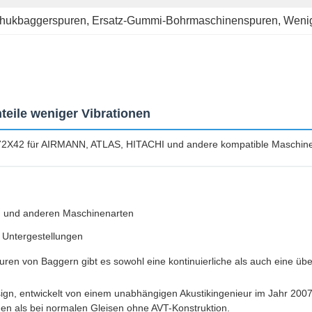
chukbaggerspuren
, 
Ersatz-Gummi-Bohrmaschinenspuren
, 
Weni
eile weniger Vibrationen
72X42 für AIRMANN, ATLAS, HITACHI und andere kompatible Maschin
I und anderen Maschinenarten
 Untergestellungen
ren von Baggern gibt es sowohl eine kontinuierliche als auch eine üb
esign, entwickelt von einem unabhängigen Akustikingenieur im Jahr 20
nen als bei normalen Gleisen ohne AVT-Konstruktion.