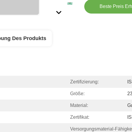
Beste Preis Erh
bung Des Produkts
Zertifizierung:
I
Größe:
2
Material:
Gu
Zertifikat:
I
Versorgungsmaterial-Fähigkei