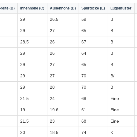
reite (B)
Innenhöhe (C)
Außenhöhe (D)
Spurdicke (E)
Lugsmuster
29
26.5
59
B
29
27
65
B
28.5
26
67
B
29
26
64
B
29
27
65
B
29
27
70
B/I
29
28
70
B
21.5
24
68
Eine
19
19.6
61
Eine
21.5
23
68
Eine
20
18.5
74
K