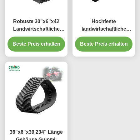
Robuste 30"x6"x42
Hochfeste
Landwirtschaftliche
landwirtschaftliche
Gummiketten für CASE
Gummibahnen
STX Quadtrac mit hoher
Beste Preis erhalten
Beste Preis erhalten
TP30"x6"x42AG mit
Traktion und
verstärkten
verstärkten
Antriebsschlägern für
Antriebsösen
STX Quadrac 500
36"x6"x39 234" Länge
Gehäuse Gummi-