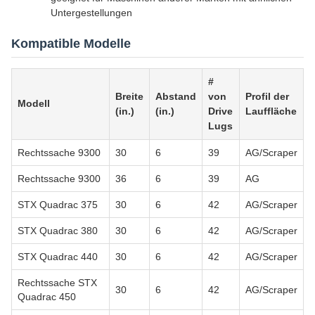
Untergestellungen
Kompatible Modelle
#
Breite
Abstand
von
Profil der
Modell
(in.)
(in.)
Drive
Lauffläche
Lugs
Rechtssache 9300
30
6
39
AG/Scraper
Rechtssache 9300
36
6
39
AG
STX Quadrac 375
30
6
42
AG/Scraper
STX Quadrac 380
30
6
42
AG/Scraper
STX Quadrac 440
30
6
42
AG/Scraper
Rechtssache STX
30
6
42
AG/Scraper
Quadrac 450