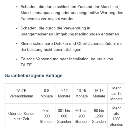
Schäden, die durch schlechten Zustand der Maschine,
Maschinenanpassung oder unsachgemäße Wartung des
Fahrwerks verursacht werden
Schäden, die durch die Verwendung in
unangemessenen Umgebungsbedingungen entstehen
Kleine scheinbare Defekte und Oberflächenschäden, die
die Leistung nicht beeinträchtigen
Falsche Verwendung oder Installation, beurteilt von
TAITE
Garantiebezogene Beträge
Mehr
TAITE
0-8
9-12
13-15
16-18
als 18
Versanddatum
Monate
Monate
Monate
Monate
Monate
Mehr
0 bis
301 bis
601 bis
90 bis
Oder der Kunde
als
300
600
900
1200
nutzt Zeit
1200
Stunden
Stunden
Stunden
Stunden
Stunden