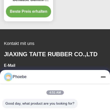
Spuren mit verstärkten
Antriebs-Lugs für hohe
Beste Preis erhalten
Traktion
Kontakt mit uns
JIAXING TAITE RUBBER CO.,LTD
E-Mail
hn.lin@taite-track.com
Phoebe
Arbeitszeit
4:51 AM
8:00-17:00
Good day, what product are you looking for?
Unsere Adresse