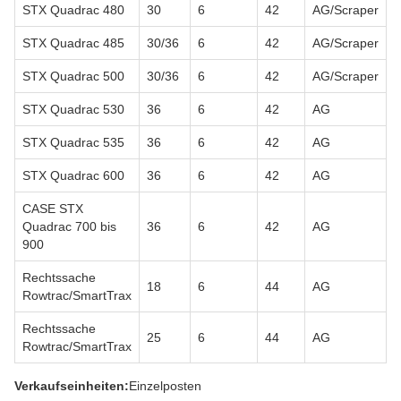
STX Quadrac 480
30
6
42
AG/Scraper
STX Quadrac 485
30/36
6
42
AG/Scraper
STX Quadrac 500
30/36
6
42
AG/Scraper
STX Quadrac 530
36
6
42
AG
STX Quadrac 535
36
6
42
AG
STX Quadrac 600
36
6
42
AG
CASE STX
Quadrac 700 bis
36
6
42
AG
900
Rechtssache
18
6
44
AG
Rowtrac/SmartTrax
Rechtssache
25
6
44
AG
Rowtrac/SmartTrax
Verkaufseinheiten:
Einzelposten