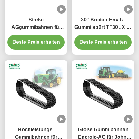
Starke
30" Breiten-Ersatz-
AGgummibahnen für
Gummi spürt TF30 „X 6"
John- Deeretraktoren
X 53CC für -
Beste Preis erhalten
9000T T36 „X P2- x
Herausforderer 35 bis
Beste Preis erhalten
49JD-
55 mit starkem Schritt-
Verschleißfestigkeit
Profil auf
Hochleistungs-
Große Gummibahnen
Gummibahnen für
Energie-AG für John-