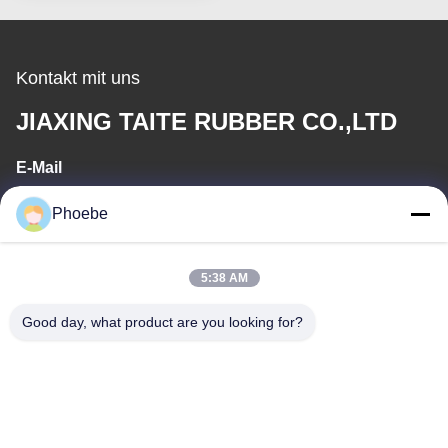
Kontakt mit uns
JIAXING TAITE RUBBER CO.,LTD
E-Mail
hn.lin@taite-track.com
Phoebe
Arbeitszeit
5:38 AM
8:00-17:00
Good day, what product are you looking for?
Unsere Adresse
Anschrift
Nr. 33 Yongsheng Road, Jiashan, Zhejiang, China
Tel.