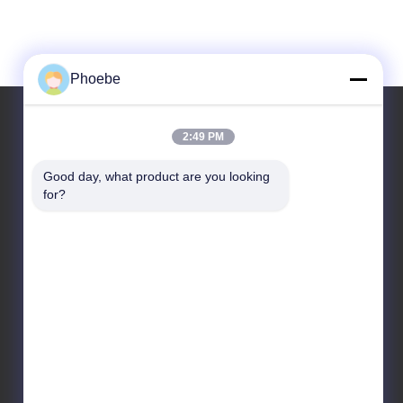
Phoebe
2:49 PM
Unsere Adresse
Good day, what product are you looking 
for?
Anschrift
Nr. 33 Yongsheng Road, Jiashan, Zhejiang, China
Tel.
86-573-8463-2208