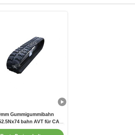
0mm Gummigummibahn
2.5Nx74 bahn AVT für CAT
ME20; JCB 802,8