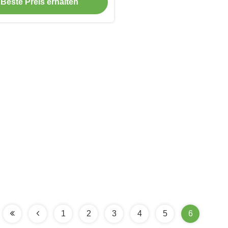
Beste Preis erhalten
1
2
3
4
5
6