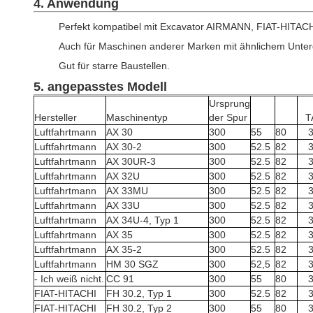
4. Anwendung
Perfekt kompatibel mit Excavator AIRMANN, FIAT-HITACH
Auch für Maschinen anderer Marken mit ähnlichem Unterg
Gut für starre Baustellen.
5. angepasstes Modell
Ursprung
Hersteller
Maschinentyp
der Spur
T
Luftfahrtmann
AX 30
300
55
80
Luftfahrtmann
AX 30-2
300
52.5
82
Luftfahrtmann
AX 30UR-3
300
52.5
82
Luftfahrtmann
AX 32U
300
52.5
82
Luftfahrtmann
AX 33MU
300
52.5
82
Luftfahrtmann
AX 33U
300
52.5
82
Luftfahrtmann
AX 34U-4, Typ 1
300
52.5
82
Luftfahrtmann
AX 35
300
52.5
82
Luftfahrtmann
AX 35-2
300
52.5
82
Luftfahrtmann
HM 30 SGZ
300
52,5
82
- Ich weiß nicht.
CC 91
300
55
80
FIAT-HITACHI
FH 30.2, Typ 1
300
52.5
82
FIAT-HITACHI
FH 30.2, Typ 2
300
55
80