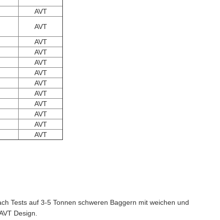
AVT
AVT
AVT
AVT
AVT
AVT
AVT
AVT
AVT
AVT
AVT
AVT
 nach Tests auf 3-5 Tonnen schweren Baggern mit weichen und
 AVT Design.