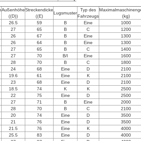
e
Außenhöhe
Streckendicke
Typ des
Maximalmaschineng
Lugsmuster
((D))
((E)
Fahrzeugs
(kg)
26.5
59
B
Eine
1000
27
65
B
C
1200
26
67
B
Eine
1300
26
64
B
Eine
1300
27
65
B
C
1400
27
70
B/I
Eine
1600
28
70
B
C
1800
24
68
Eine
D
2100
19.6
61
Eine
K
2100
23
68
Eine
D
2100
18.5
74
K
K
2500
22
75
Eine
D
2500
27
71
B
Eine
2000
28
70
B
C
2100
20
74
Eine
D
3500
21
76
Eine
D
3500
21.5
76
Eine
K
4000
25.5
83
Eine
D
4000