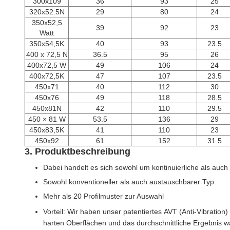
300x109
36
93
25
320x52.5N
29
80
24
350x52,5
39
92
23
Watt
350x54,5K
40
93
23.5
400 x 72,5 N
36.5
95
26
400x72,5 W
49
106
24
400x72,5K
47
107
23.5
450x71
40
112
30
450x76
49
118
28.5
450x81N
42
110
29.5
450 × 81 W
53.5
136
29
450x83,5K
41
110
23
450x92
61
152
31.5
3. Produktbeschreibung
Dabei handelt es sich sowohl um kontinuierliche als a
Sowohl konventioneller als auch austauschbarer Typ
Mehr als 20 Profilmuster zur Auswahl
Vorteil: Wir haben unser patentiertes AVT (Anti-Vibra
harten Oberflächen und das durchschnittliche Ergebnis w