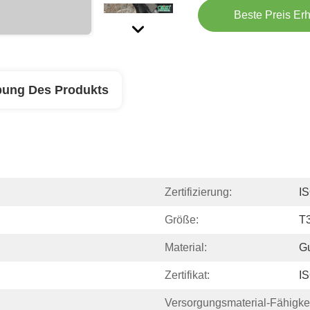
Beste Preis Erh
bung Des Produkts
Zertifizierung:
I
Größe:
T
Material:
Gu
Zertifikat:
I
Versorgungsmaterial-Fähigkei