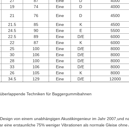
27
87
Eine
D
4000
19
74
Eine
D
4000
21
76
Eine
D
4500
21.5
85
Eine
K
4500
24.5
90
Eine
E
5500
22.5
89
Eine
D/E
6000
22
87
Eine
K
6000
25
100
Eine
D/E
8000
30
106
Eine
D/E
8000
28
100
Eine
D/E
8000
33
106
Eine
D/E
8000
26
105
Eine
K
8000
34.5
129
Eine
D/E
12000
uch überlappende Techniken für Baggergummibahnen
tion) Design von einem unabhängigen Akustikingenieur im Jahr 2007,und
ar eine erstaunliche 75% weniger Vibrationen als normale Gleise ohne