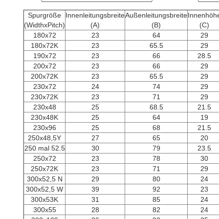
Spurgröße
Innenleitungsbreite
Außenleitungsbreite
Innenhöh
(WidthxPitch)
(A)
(B)
(C)
180x72
23
64
29
180x72K
23
65.5
29
190x72
23
66
28.5
200x72
23
66
29
200x72K
23
65.5
29
230x72
24
74
29
230x72K
23
71
29
230x48
25
68.5
21.5
230x48K
25
64
19
230x96
25
68
21.5
250x48,5Y
27
65
20
250 mal 52.5
30
79
23.5
250x72
23
78
30
250x72K
23
71
29
300x52,5 N
29
80
24
300x52,5 W
39
92
23
300x53K
31
85
24
300x55
28
82
24